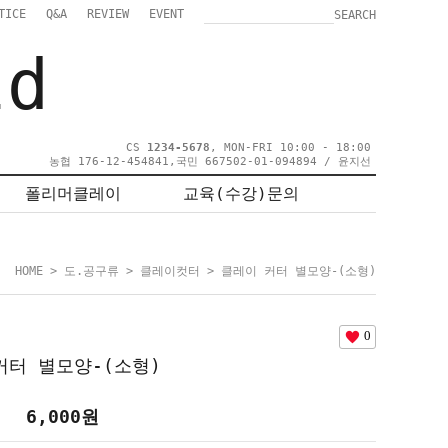
TICE
Q&A
REVIEW
EVENT
SEARCH
ld
CS
1234-5678
, MON-FRI 10:00 - 18:00
농협 176-12-454841,국민 667502-01-094894 / 윤지선
폴리머클레이
교육(수강)문의
HOME
>
도.공구류
>
클레이컷터
> 클레이 커터 별모양-(소형)
0
커터 별모양-(소형)
6,000
원