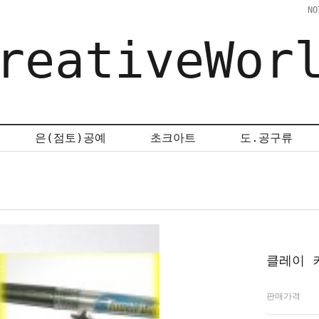
NO
reativeWor
은(점토)공예
초크아트
도.공구류
클레이 
판매가격