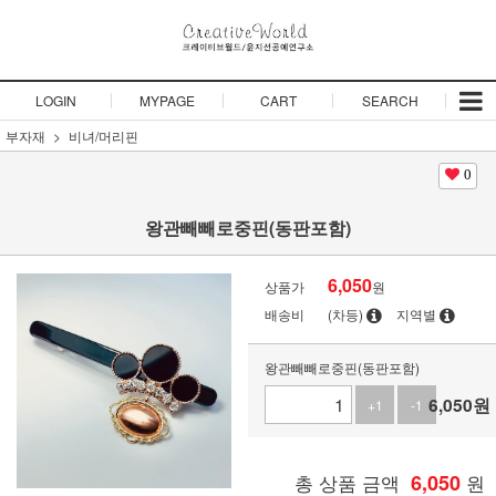
LOGIN
MYPAGE
CART
SEARCH
부자재
비녀/머리핀
0
왕관빼빼로중핀(동판포함)
6,050
상품가
원
배송비
(차등)
지역별
왕관빼빼로중핀(동판포함)
6,050
원
+1
-1
총 상품 금액
6,050
원