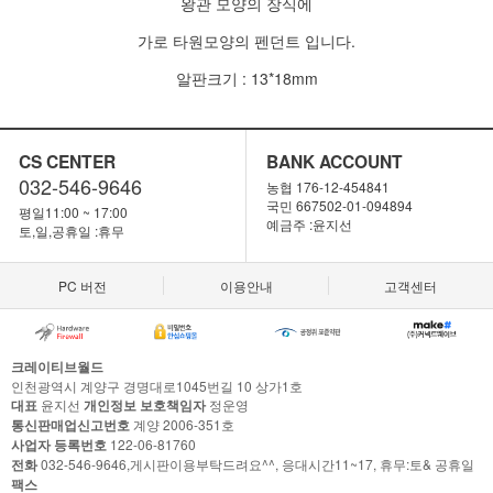
왕관 모양의 장식에
가로 타원모양의 펜던트 입니다.
알판크기 : 13*18mm
CS CENTER
BANK ACCOUNT
032-546-9646
농협 176-12-454841
국민 667502-01-094894
평일11:00 ~ 17:00
예금주 :윤지선
토,일,공휴일 :휴무
PC 버전
이용안내
고객센터
크레이티브월드
인천광역시 계양구 경명대로1045번길 10 상가1호
대표
윤지선
개인정보 보호책임자
정운영
통신판매업신고번호
계양 2006-351호
사업자 등록번호
122-06-81760
전화
032-546-9646,게시판이용부탁드려요^^, 응대시간11~17, 휴무:토& 공휴일
팩스