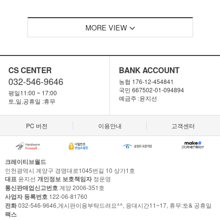
MORE VIEW
CS CENTER
BANK ACCOUNT
032-546-9646
농협 176-12-454841
국민 667502-01-094894
평일11:00 ~ 17:00
예금주 :윤지선
토,일,공휴일 :휴무
PC 버전
이용안내
고객센터
크레이티브월드
인천광역시 계양구 경명대로1045번길 10 상가1호
대표
윤지선
개인정보 보호책임자
정운영
통신판매업신고번호
계양 2006-351호
사업자 등록번호
122-06-81760
전화
032-546-9646,게시판이용부탁드려요^^, 응대시간11~17, 휴무:토& 공휴일
팩스