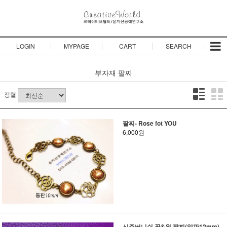
LOGIN
MYPAGE
CART
SEARCH
부자재
팔찌
정렬
팔찌- Rose fot YOU
6,000원
신주버니쉬 꽃&원 팔찌(알판12mm)