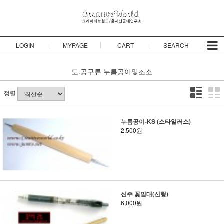
LOGIN
MYPAGE
CART
SEARCH
도.공구류
누름공이및조소
정렬
누름공이-KS (스타일러스)
2,500원
신주 꽃밀대(신형)
6,000원