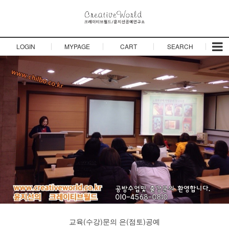
LOGIN
MYPAGE
CART
SEARCH
교육(수강)문의
은(점토)공예