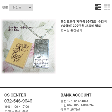
정렬
은점토공예 자격증 (수강료+수검비
+발급비) 300만원-재료비 별도
교육및 출강문의
CS CENTER
BANK ACCOUNT
032-546-9646
농협 176-12-454841
국민 667502-01-094894
평일11:00 ~ 17:00
예금주 :윤지선
토,일,공휴일 :휴무