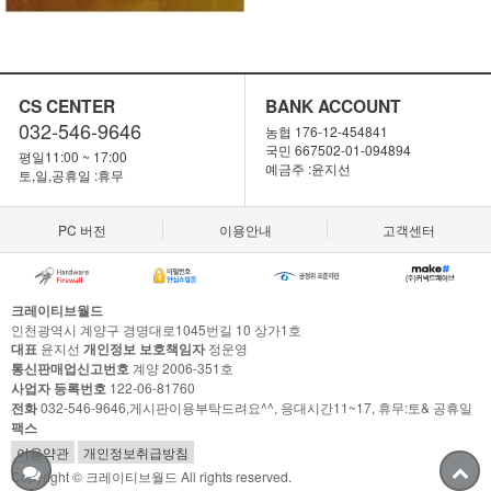
CS CENTER
BANK ACCOUNT
032-546-9646
농협 176-12-454841
국민 667502-01-094894
평일11:00 ~ 17:00
예금주 :윤지선
토,일,공휴일 :휴무
PC 버전
이용안내
고객센터
크레이티브월드
인천광역시 계양구 경명대로1045번길 10 상가1호
대표
윤지선
개인정보 보호책임자
정운영
통신판매업신고번호
계양 2006-351호
사업자 등록번호
122-06-81760
전화
032-546-9646,게시판이용부탁드려요^^, 응대시간11~17, 휴무:토& 공휴일
팩스
이용약관
개인정보취급방침
Copyright © 크레이티브월드 All rights reserved.