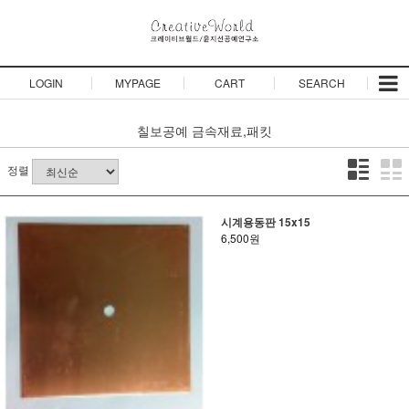
LOGIN
MYPAGE
CART
SEARCH
칠보공예
금속재료,패킷
정렬
시계용동판 15x15
6,500원