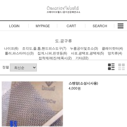
LOGIN
MYPAGE
CART
SEARCH
도.공구류
나이프(6)
조각도,줄,톱,핸드피스도구(7)
누름공이및조소(3)
클레이컷터(4)
롤러,파스타머신(3)
집게,니퍼,핀셋등(6)
사포,광택포,광택제(5)
망치류(4)
접착제/레진/에폭시(2)
기타(22)
정렬
스텐망(소성시사용)
4,000원