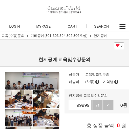
LOGIN
MYPAGE
CART
SEARCH
교육(수강)문의
기타공예(301-303,304,305,306호실)
한지공예
0
한지공예 교육및수강문의
상품가
교육및출강문의
배송비
(차등)
지역별
한지공예 교육및수강문의
0
원
+1
-1
총 상품 금액
0
원