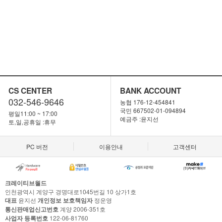
CS CENTER
BANK ACCOUNT
032-546-9646
농협 176-12-454841
국민 667502-01-094894
평일11:00 ~ 17:00
예금주 :윤지선
토,일,공휴일 :휴무
PC 버전
이용안내
고객센터
크레이티브월드
인천광역시 계양구 경명대로1045번길 10 상가1호
대표
윤지선
개인정보 보호책임자
정운영
통신판매업신고번호
계양 2006-351호
사업자 등록번호
122-06-81760