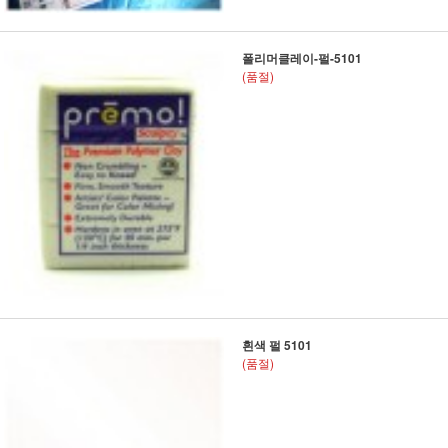
폴리머클레이-펄-5101
(품절)
흰색 펄 5101
(품절)