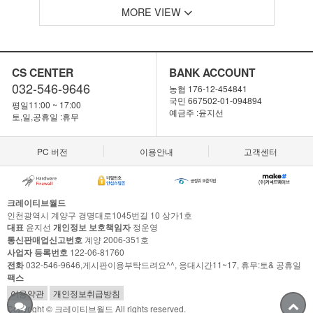
MORE VIEW
CS CENTER
BANK ACCOUNT
032-546-9646
농협 176-12-454841
국민 667502-01-094894
평일11:00 ~ 17:00
예금주 :윤지선
토,일,공휴일 :휴무
PC 버전
이용안내
고객센터
크레이티브월드
인천광역시 계양구 경명대로1045번길 10 상가1호
대표
윤지선
개인정보 보호책임자
정운영
통신판매업신고번호
계양 2006-351호
사업자 등록번호
122-06-81760
전화
032-546-9646,게시판이용부탁드려요^^, 응대시간11~17, 휴무:토& 공휴일
팩스
이용약관
개인정보취급방침
Copyright © 크레이티브월드 All rights reserved.