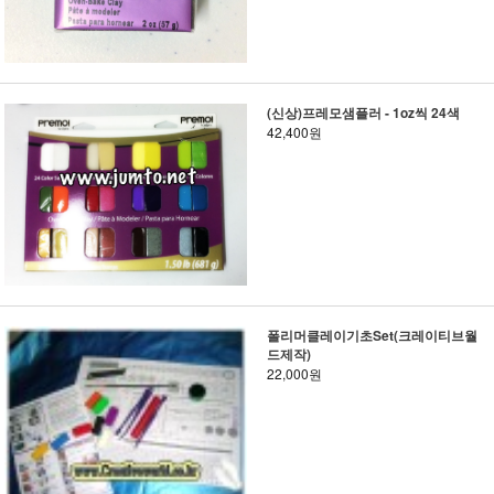
(신상)프레모샘플러 - 1oz씩 24색
42,400원
폴리머클레이기초Set(크레이티브월
드제작)
22,000원