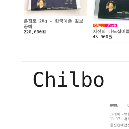
은점토 20g - 한국예총 칠보
공예
지선의 나노실버
220,000원
45,000원
Chilbo
HOME
크레이티브월
11~17, 
통신판매업신고