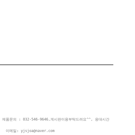
문의 : 032-546-9646,게시판이용부탁드려요^^, 응대시간
이메일:
yjsjoa@naver.com