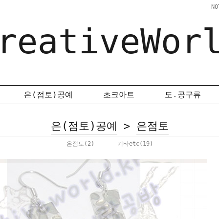
NO
reativeWor
은(점토)공예
초크아트
도.공구류
은(점토)공예
>
은점토
은점토
(2)
기타etc
(19)