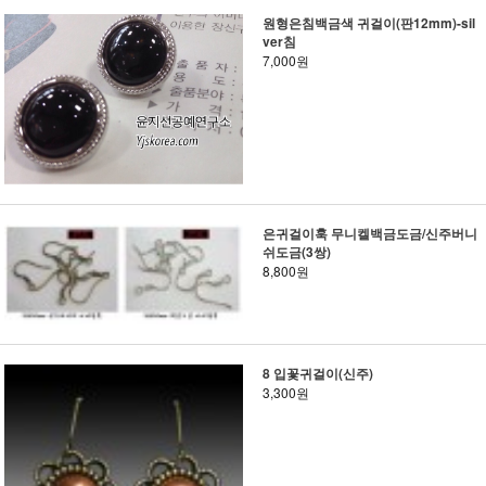
원형은침백금색 귀걸이(판12mm)-sil
ver침
7,000원
은귀걸이훅 무니켈백금도금/신주버니
쉬도금(3쌍)
8,800원
8 입꽃귀걸이(신주)
3,300원