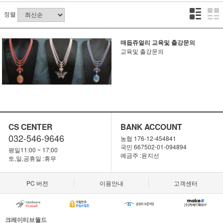
정렬
매듭쥬얼리 교육및 출강문의
교육및 출강문의
CS CENTER
BANK ACCOUNT
032-546-9646
농협 176-12-454841
국민 667502-01-094894
평일11:00 ~ 17:00
예금주 :윤지선
토,일,공휴일 :휴무
PC 버전
이용안내
고객센터
크레이티브월드