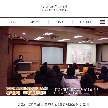
LOGIN
MYPAGE
CART
SEARCH
교육(수강)문의
매듭쥬얼리(화요일306호 교육실)